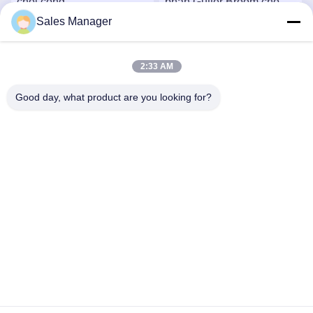
chổi cống
phần Gutter Broom cho
Elgin Sweeper
Sales Manager
Nhận giá tốt nhất
Nhận giá tốt nhất
2:33 AM
Good day, what product are you looking for?
ANHUI UNIFORM TRADING CO.LTD
ahuniform@live.com
86--18955154985
Số 3, Đường Qiaowan, Khu Phát triển Kinh tế Feixi, Thành
phố Hợp Phì, An Huy Pro. (231200), Trung Quốc