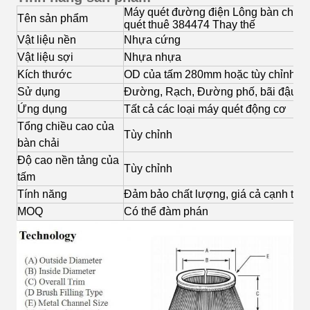
Máy quét đường điện Lông bàn chải 
Tên sản phẩm
quét thuê 384474 Thay thế
Vật liệu nền
Nhựa cứng
Vật liệu sợi
Nhựa nhựa
Kích thước
OD của tấm 280mm hoặc tùy chỉnh
Sử dụng
Đường, Rạch, Đường phố, bãi đậu xe
Ứng dụng
Tất cả các loại máy quét động cơ
Tổng chiều cao của
Tùy chỉnh
bàn chải
Độ cao nền tảng của
Tùy chỉnh
tấm
Tính năng
Đảm bảo chất lượng, giá cả cạnh tran
MOQ
Có thể đàm phán