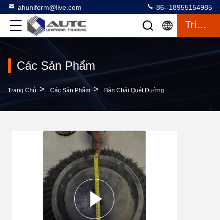
ahuniform@live.com
86--18955154985
Trích Dẫn
Các Sản Phẩm
>
>
>
Trang Chủ
Các Sản Phẩm
Bàn Chải Quét Đường
Máy Quét Đườn