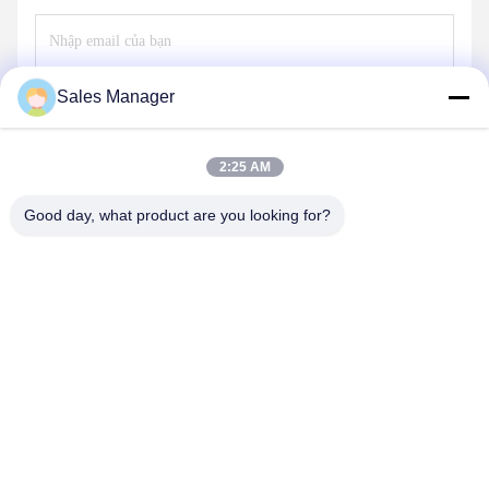
Sales Manager
Gửi
2:25 AM
Good day, what product are you looking for?
ANHUI UNIFORM TRADING CO.LTD
ahuniform@live.com
86--18955154985
Số 3, Đường Qiaowan, Khu Phát triển Kinh tế Feixi, Thành
phố Hợp Phì, An Huy Pro. (231200), Trung Quốc