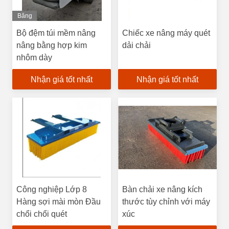
Ống lăn Ống lăn Ống lăn
Băng
Ống lăn Ống lăn Ống lăn
Hình
Bộ đệm túi mềm nâng
Chiếc xe nâng máy quét
Ống lăn Ống lăn Ống
nâng bằng hợp kim
dải chải
nhôm dày
Nhận giá tốt nhất
Nhận giá tốt nhất
Công nghiệp Lớp 8
Bàn chải xe nâng kích
Hàng sợi mài mòn Đầu
thước tùy chỉnh với máy
chổi chổi quét
xúc