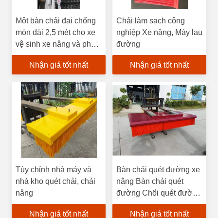
Một bàn chải đai chống
Chải làm sạch công
mòn dài 2,5 mét cho xe
nghiệp Xe nâng, Máy lau
vệ sinh xe nâng và phụ
đường
kiện máy móc kỹ thuật
Nhận giá tốt nhất
Nhận giá tốt nhất
Tùy chỉnh nhà máy và
Bàn chải quét đường xe
nhà kho quét chải, chải
nâng Bàn chải quét
nâng
đường Chổi quét đường
cho phụ tùng xe nâng
Nhận giá tốt nhất
Nhận giá tốt nhất