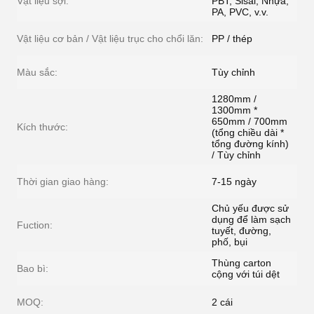
Vật liệu sợi:
PBT, Sisal, Nhựa,
PA, PVC, v.v.
Vật liệu cơ bản / Vật liệu trục cho chổi lăn:
PP / thép
Màu sắc:
Tùy chỉnh
1280mm /
1300mm *
650mm / 700mm
Kích thước:
(tổng chiều dài *
tổng đường kính)
/ Tùy chỉnh
Thời gian giao hàng:
7-15 ngày
Chủ yếu được sử
dụng để làm sạch
Fuction:
tuyết, đường,
phố, bụi
Thùng carton
Bao bì:
cộng với túi dệt
MOQ:
2 cái