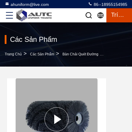
ahuniform@live.com
86--18955154985
Trích Dẫn
Các Sản Phẩm
>
>
>
Trang Chủ
Các Sản Phẩm
Bàn Chải Quét Đường
Con Lăn Bàn C