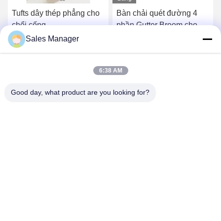
hình
Tufts dây thép phẳng cho
Bàn chải quét đường 4
chổi cống
phần Gutter Broom cho
Elgin Sweeper
Sales Manager
Nhận giá tốt nhất
Nhận giá tốt nhất
6:38 AM
Good day, what product are you looking for?
ANHUI UNIFORM TRADING CO.LTD
ahuniform@live.com
86--18955154985
Số 3, Đường Qiaowan, Khu Phát triển Kinh tế Feixi, Thành
phố Hợp Phì, An Huy Pro. (231200), Trung Quốc