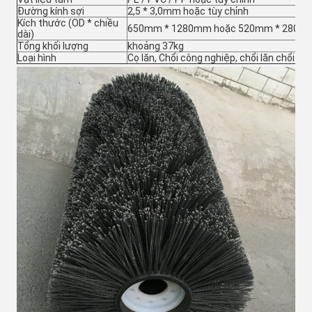
Đường kính sợi
2,5 * 3,0mm hoặc tùy chỉnh
Kích thước (OD * chiều
650mm * 1280mm hoặc 520mm * 280mm 
dài)
Tổng khối lượng
khoảng 37kg
Loại hình
Cọ lăn, Chổi công nghiệp, chổi lăn chổi ch