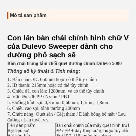
Mô tả sản phẩm
Con lăn bàn chải chính hình chữ V
của Dulevo Sweeper dành cho
đường phố sạch sẽ
Bàn chải trung tâm chổi quét đường chính Dulevo 5000
Thông số kỹ thuật & Tính năng:
1. Bàn chải OD: 650mm hoặc có thể tùy chỉnh
2. ID thanh: 215mm hoặc có thể tùy chỉnh
3. Chiều dài con lăn: 1280mm, và có thể tùy chỉnh
4. Vật liệu sợi: PP / Nylon / PBT
5. Đường kính sợi: 0,35mm-0,60mm, 1,5mm, 1,8mm
6. Chiều cao sợi: bình thường 200mm
7. Chức năng: Quét sàn / Giặt thảm / Đánh bóng bề mặt / Lau
đường / Lau tuyết v.v.
Tên sản phẩm
Bàn chải chính của máy quét hình trụ Du
Vật liệu sợi
PP / PP + dây thép cứng hoặc tùy chỉnh
Vật liệu tấm
PE / PVC / PP hoặc tùy chỉnh