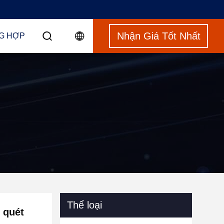
Nhận Giá Tốt Nhất
G HỢP
Thể loại
 quét