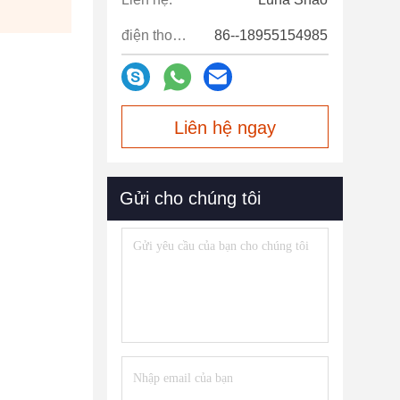
điện thoại:
86--18955154985
Liên hệ ngay
Gửi cho chúng tôi