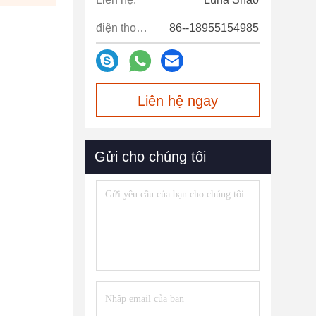
điện thoại:
86--18955154985
Liên hệ ngay
Gửi cho chúng tôi