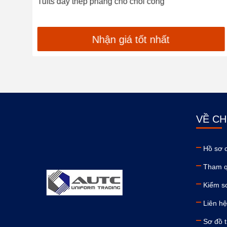
Tufts dây thép phẳng cho chổi cống
Nhận giá tốt nhất
VỀ CH
Hồ sơ 
Tham q
Kiểm s
Liên hệ
Sơ đồ 