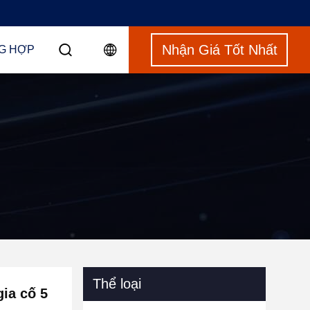
Nhận Giá Tốt Nhất
G HỢP
Thể loại
ia cố 5