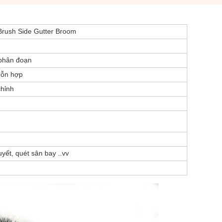
Brush Side Gutter Broom
 phân đoạn
hỗn hợp
chỉnh
yết, quét sân bay ..vv