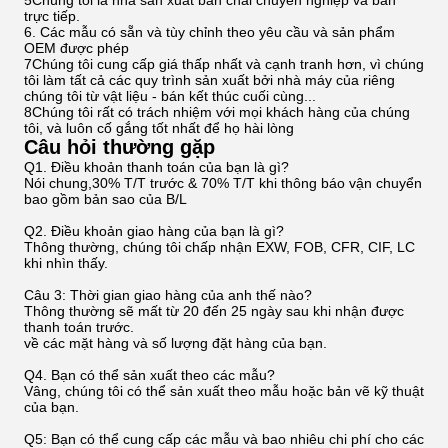
5Chúng tôi là nhà sản xuất bàn chải chuyên nghiệp và bán
trực tiếp.
6. Các mẫu có sẵn và tùy chỉnh theo yêu cầu và sản phẩm
OEM được phép
7Chúng tôi cung cấp giá thấp nhất và cạnh tranh hơn, vì chúng
tôi làm tất cả các quy trình sản xuất bởi nhà máy của riêng
chúng tôi từ vật liệu - bán kết thúc cuối cùng...
8Chúng tôi rất có trách nhiệm với mọi khách hàng của chúng
tôi, và luôn cố gắng tốt nhất để họ hài lòng
Câu hỏi thường gặp
Q1. Điều khoản thanh toán của bạn là gì?
Nói chung,30% T/T trước & 70% T/T khi thông báo vận chuyển
bao gồm bản sao của B/L
Q2. Điều khoản giao hàng của bạn là gì?
Thông thường, chúng tôi chấp nhận EXW, FOB, CFR, CIF, LC
khi nhìn thấy.
Câu 3: Thời gian giao hàng của anh thế nào?
Thông thường sẽ mất từ 20 đến 25 ngày sau khi nhận được
thanh toán trước.
về các mặt hàng và số lượng đặt hàng của bạn.
Q4. Bạn có thể sản xuất theo các mẫu?
Vâng, chúng tôi có thể sản xuất theo mẫu hoặc bản vẽ kỹ thuật
của bạn.
Q5: Bạn có thể cung cấp các mẫu và bao nhiêu chi phí cho các