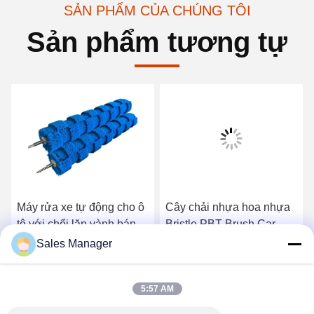
SẢN PHẨM CỦA CHÚNG TÔI
Sản phẩm tương tự
Máy rửa xe tự động cho ô
Cây chải nhựa hoa nhựa
tô với chổi lăn vành bánh
Bristle PBT Brush Car
xe lông cao/thấp bằng
Wash Brush Roller để làm
Sales Manager
thép không gỉ
sạch nhẹ nhàng
Nhận giá tốt nhất
Nhận giá tốt nhất
5:57 AM