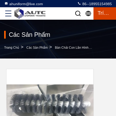
ahuniform@live.com
86--18955154985
Trích Dẫn
Các Sản Phẩm
>
>
>
Trang Chủ
Các Sản Phẩm
Bàn Chải Con Lăn Hình Trụ
Bột Chảo 