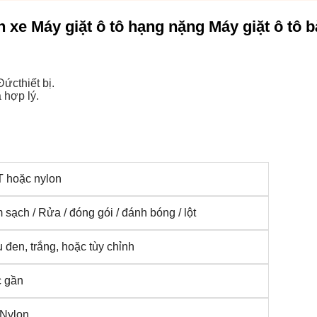
h xe Máy giặt ô tô hạng nặng Máy giặt ô tô b
 Đức
thiết bị
.
 hợp lý.
 hoặc nylon
 sạch / Rửa / đóng gói / đánh bóng / lột
 đen, trắng, hoặc tùy chỉnh
 gần
Nylon