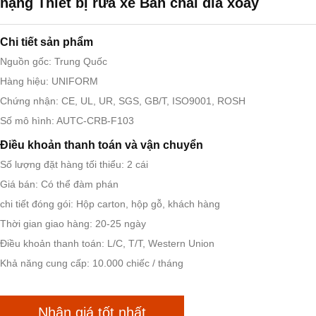
nặng Thiết bị rửa xe Bàn chải đĩa xoay
Chi tiết sản phẩm
Nguồn gốc: Trung Quốc
Hàng hiệu: UNIFORM
Chứng nhận: CE, UL, UR, SGS, GB/T, ISO9001, ROSH
Số mô hình: AUTC-CRB-F103
Điều khoản thanh toán và vận chuyển
Số lượng đặt hàng tối thiểu: 2 cái
Giá bán: Có thể đàm phán
chi tiết đóng gói: Hộp carton, hộp gỗ, khách hàng
Thời gian giao hàng: 20-25 ngày
Điều khoản thanh toán: L/C, T/T, Western Union
Khả năng cung cấp: 10.000 chiếc / tháng
Nhận giá tốt nhất