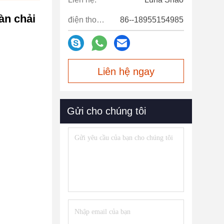
àn chải
điện thoại:
86--18955154985
Liên hệ ngay
Gửi cho chúng tôi