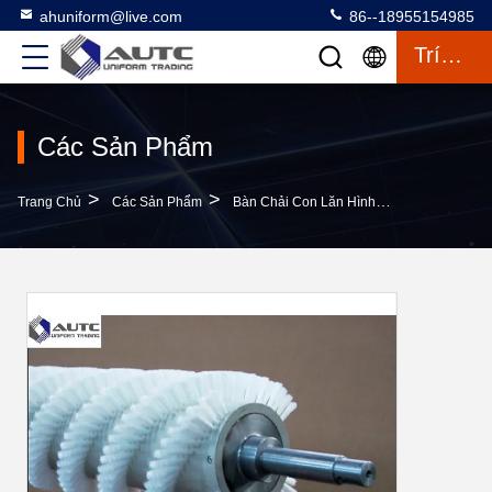
ahuniform@live.com
86--18955154985
Trích Dẫn
Các Sản Phẩm
>
>
>
Trang Chủ
Các Sản Phẩm
Bàn Chải Con Lăn Hình Trụ
Bàn Chải 