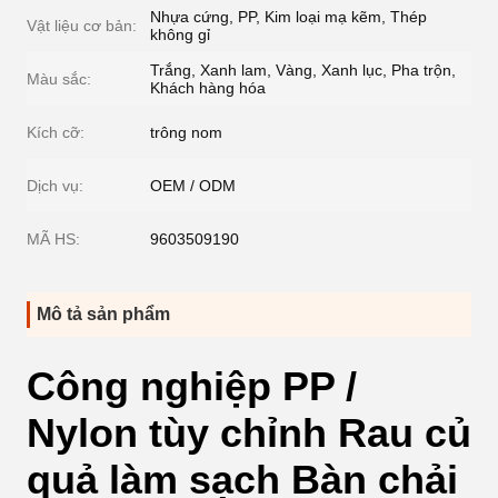
Nhựa cứng, PP, Kim loại mạ kẽm, Thép
Vật liệu cơ bản:
không gỉ
Trắng, Xanh lam, Vàng, Xanh lục, Pha trộn,
Màu sắc:
Khách hàng hóa
Kích cỡ:
trông nom
Dịch vụ:
OEM / ODM
MÃ HS:
9603509190
Mô tả sản phẩm
Công nghiệp PP /
Nylon tùy chỉnh Rau củ
quả làm sạch Bàn chải