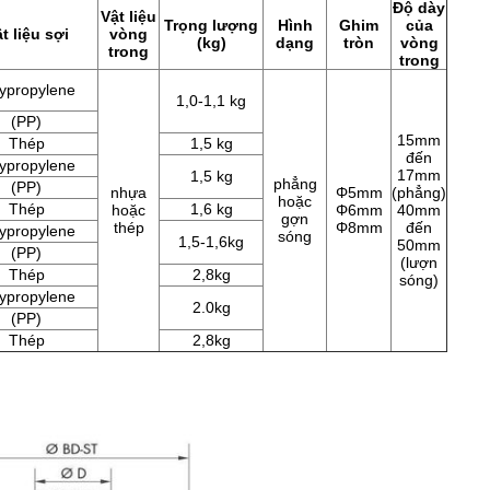
Độ dày
Vật liệu
Trọng lượng
Hình
Ghim
của
t liệu sợi
vòng
(kg)
dạng
tròn
vòng
trong
trong
ypropylene
1,0-1,1 kg
(PP)
15mm
Thép
1,5 kg
đến
ypropylene
17mm
1,5 kg
phẳng
(PP)
nhựa
Φ5mm
(phẳng)
hoặc
Thép
1,6 kg
hoặc
Φ6mm
40mm
gợn
thép
Φ8mm
đến
ypropylene
sóng
1,5-1,6kg
50mm
(PP)
(lượn
Thép
2,8kg
sóng)
ypropylene
2.0kg
(PP)
Thép
2,8kg