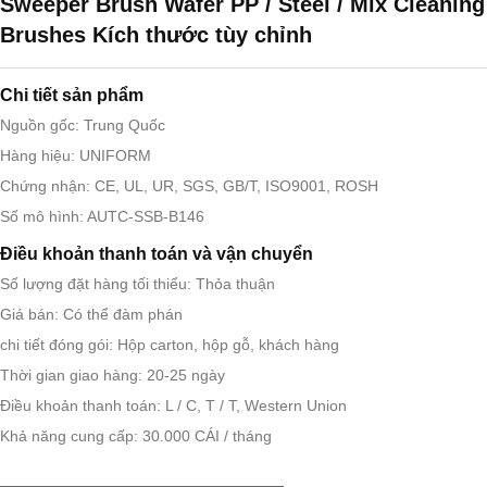
Sweeper Brush Wafer PP / Steel / Mix Cleaning
Brushes Kích thước tùy chỉnh
Chi tiết sản phẩm
Nguồn gốc: Trung Quốc
Hàng hiệu: UNIFORM
Chứng nhận: CE, UL, UR, SGS, GB/T, ISO9001, ROSH
Số mô hình: AUTC-SSB-B146
Điều khoản thanh toán và vận chuyển
Số lượng đặt hàng tối thiểu: Thỏa thuận
Giá bán: Có thể đàm phán
chi tiết đóng gói: Hộp carton, hộp gỗ, khách hàng
Thời gian giao hàng: 20-25 ngày
Điều khoản thanh toán: L / C, T / T, Western Union
Khả năng cung cấp: 30.000 CÁI / tháng