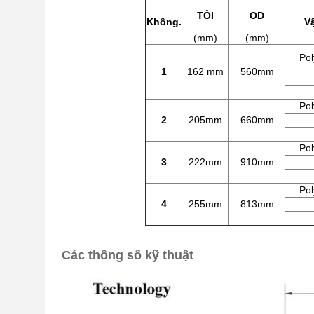
TÔI
OD
Không.
Vậ
(mm)
(mm)
Pol
1
162 mm
560mm
Pol
2
205mm
660mm
Pol
3
222mm
910mm
Pol
4
255mm
813mm
Các thông số kỹ thuật