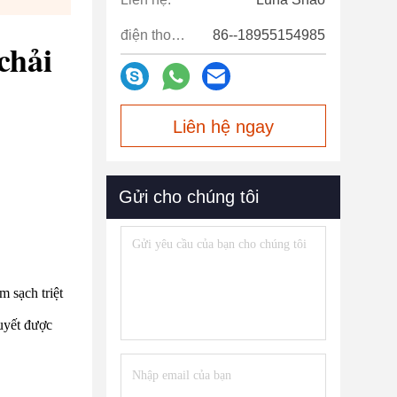
điện thoại:
86--18955154985
chải
Liên hệ ngay
Gửi cho chúng tôi
 sạch triệt
tuyết được