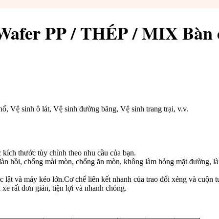
Wafer PP / THÉP / MIX Bàn 
 Vệ sinh ô lát, Vệ sinh đường băng, Vệ sinh trang trại, v.v.
 kích thước tùy chỉnh theo nhu cầu của bạn.
đàn hồi, chống mài mòn, chống ăn mòn, không làm hỏng mặt đường, làm
úc lật và máy kéo lớn.Cơ chế liên kết nhanh của trao đổi xẻng và cuộn 
à xe rất đơn giản, tiện lợi và nhanh chóng
.