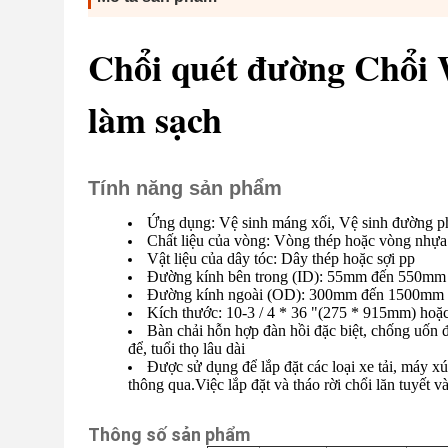
Chổi quét đường Chổi 
làm sạch
Tính năng sản phẩm
Ứng dụng: Vệ sinh máng xối, Vệ sinh đường phố,
Chất liệu của vòng: Vòng thép hoặc vòng nhựa
Vật liệu của dây tóc: Dây thép hoặc sợi pp
Đường kính bên trong (ID): 55mm đến 550mm
Đường kính ngoài (OD): 300mm đến 1500mm
Kích thước: 10-3 / 4 * 36 "(275 * 915mm) hoặc
Bàn chải hỗn hợp đàn hồi đặc biệt, chống uốn 
để, tuổi thọ lâu dài
Được sử dụng để lắp đặt các loại xe tải, máy x
thông qua.Việc lắp đặt và tháo rời chổi lăn tuyết v
Thông số sản phẩm