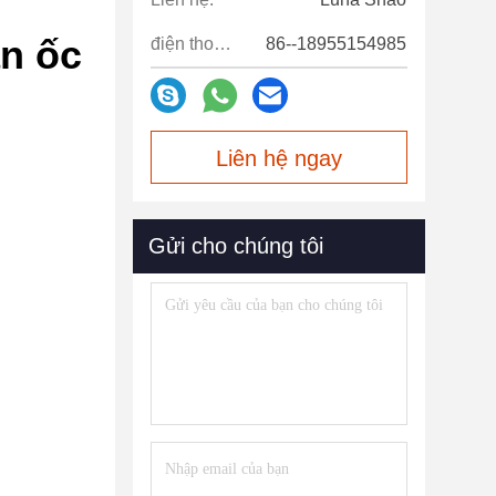
ắn ốc
điện thoại:
86--18955154985
Liên hệ ngay
Gửi cho chúng tôi