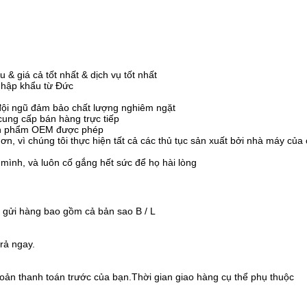
& giá cả tốt nhất & dịch vụ tốt nhất
 nhập khẩu từ Đức
 đội ngũ đảm bảo chất lượng nghiêm ngặt
cung cấp bán hàng trực tiếp
sản phẩm OEM được phép
ơn, vì chúng tôi thực hiện tất cả các thủ tục sản xuất bởi nhà máy của
mình, và luôn cố gắng hết sức để họ hài lòng
o gửi hàng bao gồm cả bản sao B / L
rả ngay.
oản thanh toán trước của bạn.Thời gian giao hàng cụ thể phụ thuộc