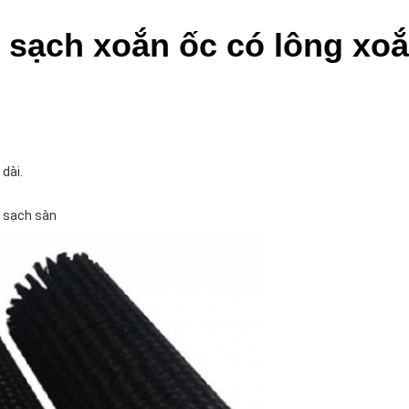
 sạch xoắn ốc có lông xo
dài.
m sạch sàn