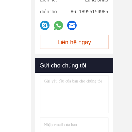
điện thoại:
86--18955154985
Liên hệ ngay
Gửi cho chúng tôi