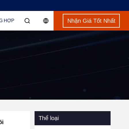
Nhận Giá Tốt Nhất
G HỢP
Thể loại
õi