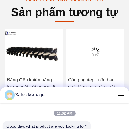
Sản phẩm tương tự
Bảng điều khiển năng
Công nghiệp cuộn bàn
lượng mặt trời quang điện
chải làm sạch bàn chải cơ
Làm sạch Con lăn xoắn
khí vòng tròn axle nylon
Sales Manager
ốc Cylinder Nylon Bảng
bàn chải cuộn
Nhận giá tốt nhất
Nhận giá tốt nhất
điều khiển năng lượng
11:02 AM
mặt trời làm sạch Chổi lăn
với tùy chỉnh
Good day, what product are you looking for?